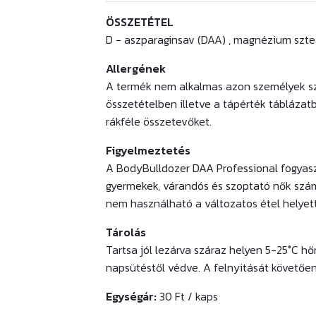
ÖSSZETÉTEL
D - aszparaginsav (DAA) , magnézium szte
Allergének
A termék nem alkalmas azon személyek szá
összetételben illetve a tápérték táblázatba
rákféle összetevőket.
Figyelmeztetés
A BodyBulldozer DAA Professional fogyasz
gyermekek, várandós és szoptató nők szá
nem használható a változatos étel helyet
Tárolás
Tartsa jól lezárva száraz helyen 5-25°C hő
napsütéstől védve. A felnyitását követően
Egységár:
30 Ft / kaps