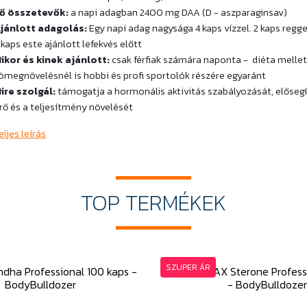
ő összetevők:
a napi adagban 2400 mg DAA (D - aszparaginsav)
jánlott adagolás:
Egy napi adag nagysága 4 kaps vízzel. 2 kaps regge
 kaps este ajánlott lefekvés előtt
ikor és kinek ajánlott:
csak férfiak számára naponta - diéta mellet
ömegnövelésnél is hobbi és profi sportolók részére egyaránt
ire szolgál:
támogatja a hormonális aktivitás szabályozását, elősegí
rő és a teljesítmény növelését
eljes leírás
TOP
TERMÉKEK
SZUPER ÁR