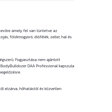
tevőre amely fel van tüntetve az
ás, földimogyoró, diófélék, zeller, hal és
égszerű. Fogyasztása nem ajánlott
 BodyBulldozer DAA Professional kapszula
megelőzésre.
ől elzárva, hőhatástól és közvetlen