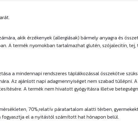
arát.
mára, akik érzékenyek (allergiásak) bármely anyagra és össze
n. A termék nyomokban tartalmazhat glutén, szójalecitin, tej, toj
tása a mindennapi rendszeres táplálkozással összekötve szüks
mára. Az ajánlott napi adagmennyiséget nem szabad túllépni. A
tesítésére. A termék nem hivatott gyógyításra illetve betegség
mérsékleten, 70%,relatív páratartalom alatti térben, gyermekekt
 fogyasztja el a nyitástól számított hat hónapon belül.