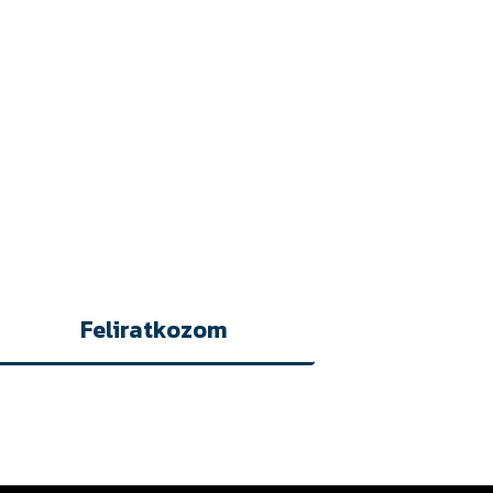
A KÉSZ!
ÜLJ ELSŐKÉNT AZ
RÓL!
Feliratkozom