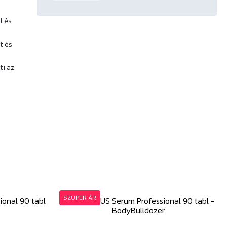
l és
t és
ti az
SZUPER ÁR