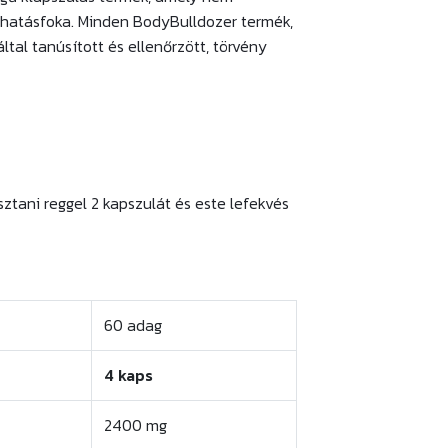
 hatásfoka. Minden BodyBulldozer termék,
által tanúsított és ellenőrzött, törvény
tani reggel 2 kapszulát és este lefekvés
60 adag
4 kaps
2400 mg