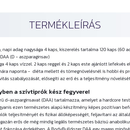
TERMÉKLEÍRÁS
, napi adag nagysága 4 kaps, kiszerelés tartalma 120 kaps (60 a
DAA (D - aszparaginsav)
 4 kaps vízzel. 2 kaps reggel és 2 kaps este ajánlott lefekvés e
mára naponta - diéta mellett és tömegnövelésnél is hobbi és pro
itás szabályozását, elősegíti az erő és a teljesítmény növelésé
yben a szívtiprók kész fegyvere
!
erű
d-aszparginsavat (DAA) tartalmazza, amelyet a hardcore test
 ugyanis ezen természetes alapú készítmény képes pozitívan bef
lók teljesítményét és fizikai állóképességét, feljavítani az álta
igazán erős de még mindig legális természetes bázisú anaboliku
nt fokozása érdekében. A BodyBulldozer DAA egy magas minősé