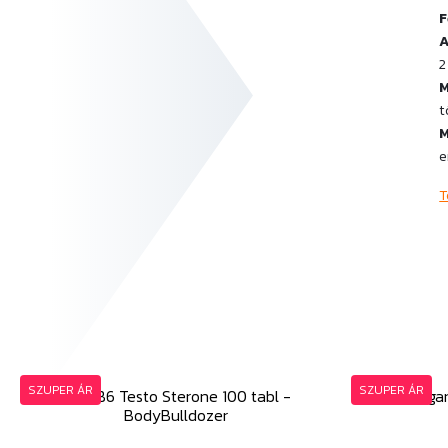
F
A
2
M
t
M
e
T
SZUPER ÁR
SZUPER ÁR