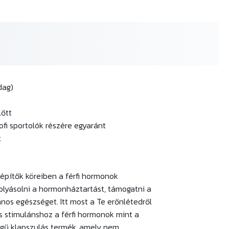
dag)
lőtt
fi sportolók részére egyaránt
t
építők köreiben a férfi hormonok
olyásolni a hormonháztartást, támogatni a
lános egészséget. Itt most a Te erőnlétedről
s stimulánshoz a férfi hormonok mint a
gű klapszulás termék, amely nem