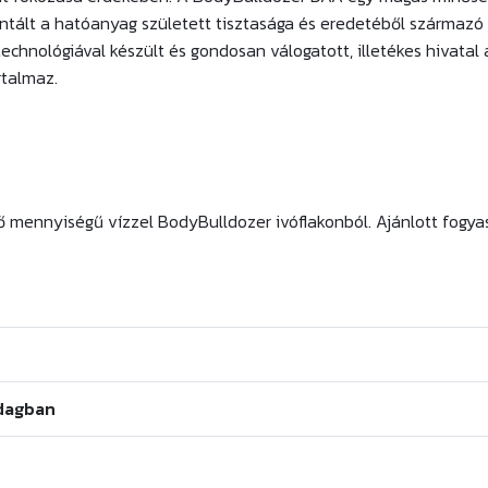
ntált a hatóanyag született tisztasága és eredetéből származó
technológiával készült és gondosan válogatott, illetékes hivatal 
rtalmaz.
mennyiségű vízzel BodyBulldozer ivóflakonból. Ajánlott fogyasz
adagban