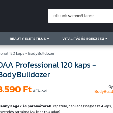
BEAUTY ÉLETSTÍLUS
VITALITÁS ÉS EGÉSZSÉG
ional 120 kaps - BodyBulldozer
DAA Professional 120 kaps -
BodyBulldozer
3.590
Ft
Gy
ÁFÁ-val
BodyBulld
ennyiségek és paraméterek:
kapszula, napi adag nagysága 4 kaps,
iszerelés tartalma 120 kaps (60 adag)