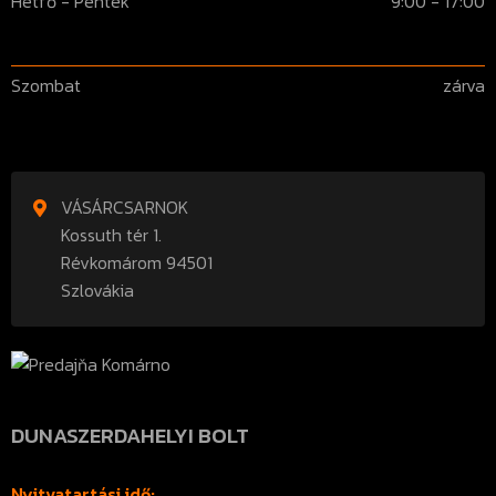
Hétfő - Péntek
9:00 - 17:00
Szombat
zárva
VÁSÁRCSARNOK
Kossuth tér 1.
Révkomárom 94501
Szlovákia
DUNASZERDAHELYI BOLT
Nyitvatartási idő: