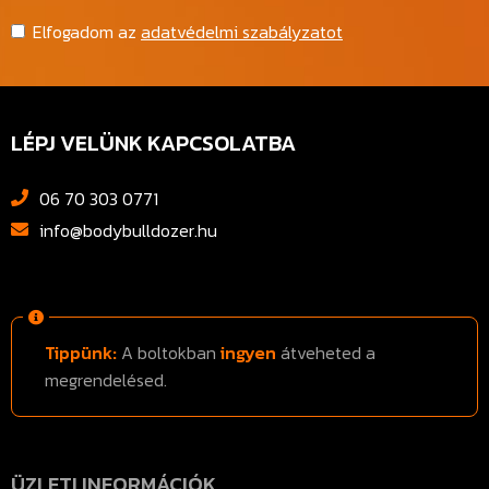
Elfogadom az
adatvédelmi szabályzatot
LÉPJ VELÜNK KAPCSOLATBA
06 70 303 0771
info@bodybulldozer.hu
Tippünk:
A boltokban
ingyen
átveheted a
megrendelésed.
ÜZLETI INFORMÁCIÓK