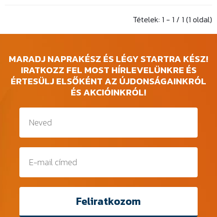
Tételek: 1 - 1 / 1 (1 oldal)
MARADJ NAPRAKÉSZ ÉS LÉGY STARTRA KÉSZ!
IRATKOZZ FEL MOST HÍRLEVELÜNKRE ÉS
ÉRTESÜLJ ELSŐKÉNT AZ ÚJDONSÁGAINKRÓL
ÉS AKCIÓINKRÓL!
Feliratkozom