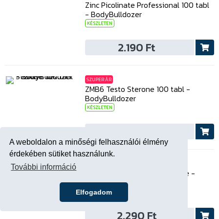
Zinc Picolinate Professional 100 tabl
- BodyBulldozer
KÉSZLETEN
2.190 Ft
SZUPER ÁR
ZMB6 Testo Sterone 100 tabl -
BodyBulldozer
KÉSZLETEN
2.590 Ft
A weboldalon a minőségi felhasználói élmény
érdekében sütiket használunk.
SZUPER ÁR
További információ
Atléta trikó BATTALION szürke -
BodyBulldozer
KÉSZLETEN
Elfogadom
2.290 Ft