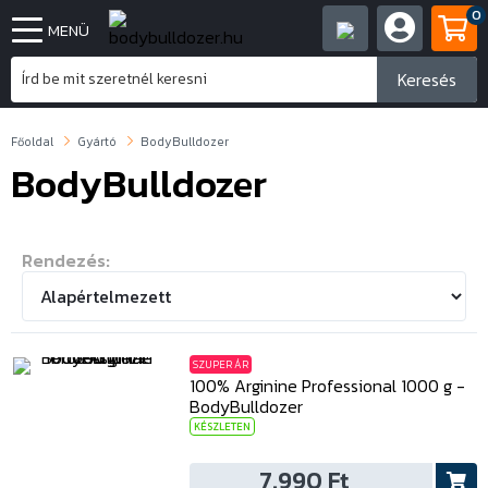
0
MENÜ
Keresés
Főoldal
Gyártó
BodyBulldozer
BodyBulldozer
Rendezés:
SZUPER ÁR
100% Arginine Professional 1000 g -
BodyBulldozer
KÉSZLETEN
7.990 Ft